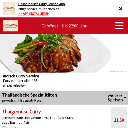
Deine Indisch Curry Service-App!
curry-service-muenchen.de
>> APP INSTALLIEREN
Geöffnet - bis 22:00 Uhr
Indisch Curry Service
Forstenrieder Allee 195
81476 München
Thailändische Spezialitäten
weitere
Speisen
jeweils mit Basmati-Reis
Thaigemüse Curry
gemischtes frisches Gemüse mit Thai-Gelb-Curry,
11.50
dazu Basmati-Reis